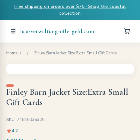
Free shipping on orders over $75 · Shop the coastal
collection
hausverwaltung-offergeld.com
Home
/
/
Finley Barn Jacket Size:Extra Small Gift Cards
Finley Barn Jacket Size:Extra Small
Gift Cards
SKU: 74815036375
4.2