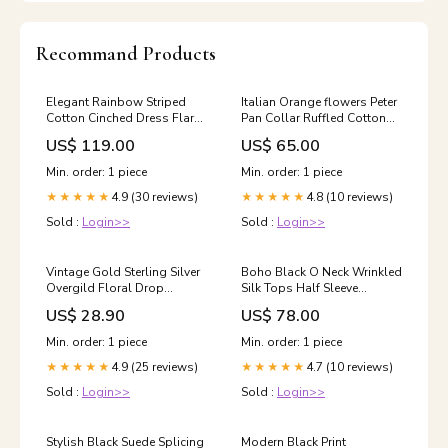
Recommand Products
Elegant Rainbow Striped
Italian Orange flowers Peter
Cotton Cinched Dress Flare
Pan Collar Ruffled Cotton
Sleeve Chic Green Peter Pan
Shirt Tops Early Spring
US$ 119.00
US$ 65.00
Collar Print Patchwork Linen
Black Patchwork Side Open
Shirt Top Long Sleeve
Linen Top Long Sleeve
Min. order: 1 piece
Min. order: 1 piece
4.9 (30 reviews)
4.8 (10 reviews)
★★★★★
★★★★★
Sold :
Login>>
Sold :
Login>>
Vintage Gold Sterling Silver
Boho Black O Neck Wrinkled
Overgild Floral Drop
Silk Tops Half Sleeve
Earrings Street Orange
Size:L(Fit for EU 42-44, US
US$ 28.90
US$ 78.00
Pockets Spring Jacket
10-12, UK/AU 14-16, IT 46-
48 )
Min. order: 1 piece
Min. order: 1 piece
4.9 (25 reviews)
4.7 (10 reviews)
★★★★★
★★★★★
Sold :
Login>>
Sold :
Login>>
Stylish Black Suede Splicing
Modern Black Print