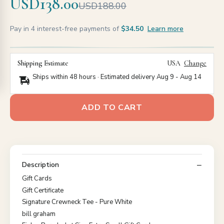
USD138.00
USD188.00
Pay in 4 interest-free payments of
$34.50
Learn more
Shipping Estimate
USA
Change
Ships within 48 hours · Estimated delivery
Aug 9
-
Aug 14
ADD TO CART
Description
Gift Cards
Gift Certificate
Signature Crewneck Tee - Pure White
bill graham