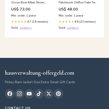
Zircon Bow Kitten Shoes
Patchwork Chiffon Fake Two
Grey Patchwork Plaid
Piece Shirt Spring Silm Fit
US$ 73.00
US$ 48.00
Hooded Fall Loose Loose
Nude V Neck Patchwork Silk
Sweatshirt
Mid Dress Summer
Min. order: 1 piece
Min. order: 1 piece
4.7 (14 reviews)
4.6 (23 reviews)
★★★★★
★★★★★
Sold :
Login>>
Sold :
Login>>
hausverwaltung-offergeld.com
Finley Barn Jacket Size:Extra Small Gift Cards
CONTACT US