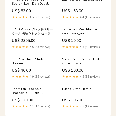
Straight Leg - Dark Duval
Wash Size:28
US$ 83.00
US$ 163.00
★★★★★
4.8 (23 reviews)
★★★★★
4.4 (16 reviews)
FRED PERRY フレッドペリー
Tablecloth Meal Planner
ウール 長袖 Vネック セーター
saleonsale_april25
USA6 グレー系 ニットワンピ
US$ 2805.00
US$ 10.00
ース レディース milo
★★★★★
5.0 (25 reviews)
★★★★★
4.3 (20 reviews)
The Pave Shield Studs
Sunset Stone Studs - Red
Bloomi
valentines26
US$ 40.00
US$ 100.00
★★★★★
4.9 (25 reviews)
★★★★★
4.5 (22 reviews)
The Milan Bead Stud
Eliana Dress Size:3X
Bracelet OFFE-DROPSHIP
US$ 120.00
US$ 105.00
★★★★★
4.2 (17 reviews)
★★★★★
4.6 (12 reviews)