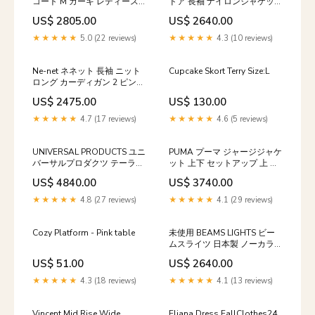
コート M カーキ レディース
ドア 長袖 ナイロンジャケット
Arrow Kent Collection
M グリーン×パープル系 メン
US$ 2805.00
US$ 2640.00
ズ DAISY LIN for FOXEY
★★★★★
5.0 (22 reviews)
★★★★★
4.3 (10 reviews)
Ne-net ネネット 長袖 ニット
Cupcake Skort Terry Size:L
ロング カーディガン 2 ピンク
系 フーディー レディース ハ
US$ 2475.00
US$ 130.00
ンティングジャケット
★★★★★
4.7 (17 reviews)
★★★★★
4.6 (5 reviews)
UNIVERSAL PRODUCTS ユニ
PUMA プーマ ジャージジャケ
バーサルプロダクツ テーラー
ット 上下 セットアップ 上 M /
ドジャケット 2 ネイビー メン
下 S ブラック系 レディース
US$ 4840.00
US$ 3740.00
ズ コットンジャケット
SCHOONER BAY
★★★★★
4.8 (27 reviews)
★★★★★
4.1 (29 reviews)
Cozy Platform - Pink table
未使用 BEAMS LIGHTS ビー
ムスライツ 日本製 ノーカラー
ジャケット 40 ベージュ系 タ
US$ 51.00
US$ 2640.00
グ付き レディース Jewel
Changes
★★★★★
4.3 (18 reviews)
★★★★★
4.1 (13 reviews)
Vincent Mid Rise Wide
Eliana Dress FallClothes24