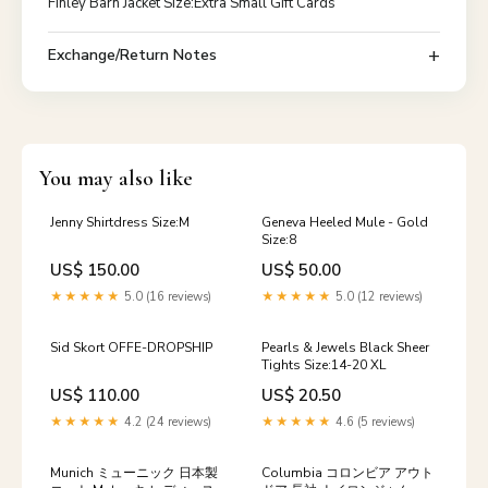
Finley Barn Jacket Size:Extra Small Gift Cards
Exchange/Return Notes
You may also like
Jenny Shirtdress Size:M
Geneva Heeled Mule - Gold
Size:8
US$ 150.00
US$ 50.00
★★★★★
5.0 (16 reviews)
★★★★★
5.0 (12 reviews)
Sid Skort OFFE-DROPSHIP
Pearls & Jewels Black Sheer
Tights Size:14-20 XL
US$ 110.00
US$ 20.50
★★★★★
4.2 (24 reviews)
★★★★★
4.6 (5 reviews)
Munich ミューニック 日本製
Columbia コロンビア アウト